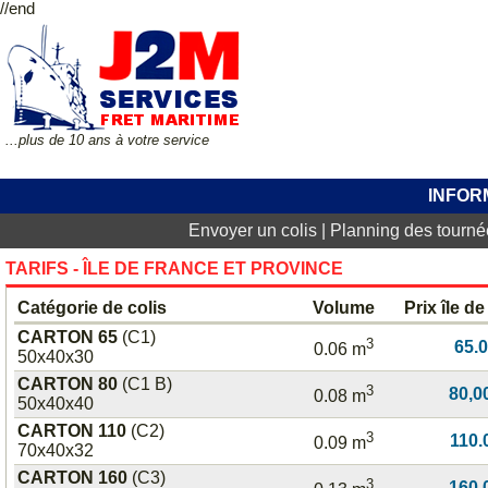
//end
...plus de 10 ans à votre service
INFOR
Envoyer un colis
|
Planning des tourné
TARIFS - ÎLE DE FRANCE ET PROVINCE
Catégorie de colis
Volume
Prix île d
CARTON 65
(C1)
3
65.
0.06 m
50x40x30
CARTON 80
(C1 B)
3
80,0
0.08 m
50x40x40
CARTON 110
(C2)
3
110.
0.09 m
70x40x32
CARTON 160
(C3)
3
160.