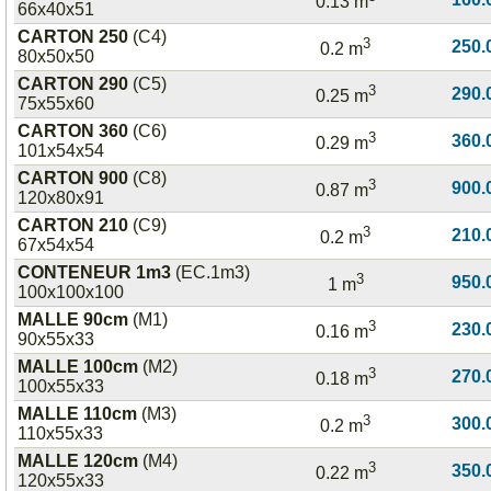
0.13 m
66x40x51
Si v
Pour 
Pour 
CARTON 250
(C4)
pens
enco
sign
3
250.
0.2 m
80x50x50
marc
carre
"FRA
juin,
élect
avec
CARTON 290
(C5)
3
290.
0.25 m
voul
sur 
bulle
75x55x60
CARTON 360
(C6)
3
360.
0.29 m
101x54x54
CARTON 900
(C8)
3
900.
0.87 m
120x80x91
CARTON 210
(C9)
3
210.
0.2 m
67x54x54
CONTENEUR 1m3
(EC.1m3)
3
950.
1 m
100x100x100
MALLE 90cm
(M1)
3
230.
0.16 m
90x55x33
MALLE 100cm
(M2)
3
270.
0.18 m
100x55x33
MALLE 110cm
(M3)
3
300.
0.2 m
110x55x33
MALLE 120cm
(M4)
3
350.
0.22 m
120x55x33